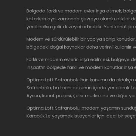
Bölgede farklı ve modern evler inşa etmek, bölgen
katarken aynı zamanda çevreye olumlu etkiler de sa
yerel halkın gelir düzeyini artırabilir. Yeni konut pro
Modern ve sürdürülebilir bir yapıya sahip konutla
bölgedeki doğal kaynaklar daha verimli kullanılır 
Farklı ve modern evlerin inşa edilmesi, bölgeye d
İnşaat’ın bölgede farklı ve modern konutlar inşa e
Optima Loft Safranbolu’nun konumu da oldukça ava
Safranbolu, bu tarihi dokunun içinde yer alarak tar
Ayrıca, konut projesi, şehir merkezine ve diğer yer
Optima Loft Safranbolu, modern yaşamın sunduğu k
Karabük’te yaşamak isteyenler için ideal bir seçen