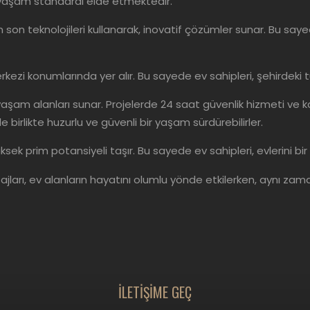
r yaşam standardı elde etmektedir.
 en son teknolojileri kullanarak, inovatif çözümler sunar. Bu sa
erkezi konumlarında yer alır. Bu sayede ev sahipleri, şehirdeki 
 yaşam alanları sunar. Projelerde 24 saat güvenlik hizmeti ve 
e birlikte huzurlu ve güvenli bir yaşam sürdürebilirler.
 yüksek prim potansiyeli taşır. Bu sayede ev sahipleri, evlerini bir
ntajları, ev alanların hayatını olumlu yönde etkilerken, aynı z
İLETİŞİME GEÇ