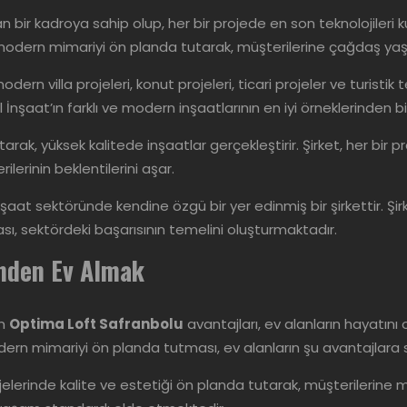
 bir kadroya sahip olup, her bir projede en son teknolojileri 
ve modern mimariyi ön planda tutarak, müşterilerine çağdaş y
odern villa projeleri, konut projeleri, ticari projeler ve turistik
l İnşaat’ın farklı ve modern inşaatlarının en iyi örneklerinden bir
k, yüksek kalitede inşaatlar gerçekleştirir. Şirket, her bir proj
lerinin beklentilerini aşar.
inşaat sektöründe kendine özgü bir yer edinmiş bir şirkettir. Şi
, sektördeki başarısının temelini oluşturmaktadır.
inden Ev Almak
an
Optima Loft Safranbolu
avantajları, ev alanların hayatını
ern mimariyi ön planda tutması, ev alanların şu avantajlara 
projelerinde kalite ve estetiği ön planda tutarak, müşterileri