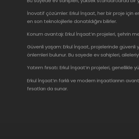
Bu sayede ev sahipleri, yüksek standartlarda bi
İnovatif çözümler: Erkul İnşaat, her bir proje için
en son teknolojilerle donatıldığını bilirler.
Konum avantajı: Erkul İnşaat’ın projeleri, şehrin m
Güvenli yaşam: Erkul İnşaat, projelerinde güvenli
önlemleri bulunur. Bu sayede ev sahipleri, aileleriyl
Yatırım fırsatı: Erkul İnşaat’ın projeleri, genellikle
Erkul İnşaat’ın farklı ve modern inşaatlarının ava
fırsatları da sunar.