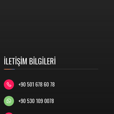
İLETİŞİM BİLGİLERİ
+90 501 678 60 78
+90 530 109 0078