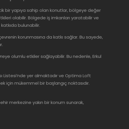
tik bir yapıya sahip olan konutlar, bölgeye değer
eri olabilir. Bölgede iş imkanları yaratabilir ve
e katkıda bulunabilir.
, çevrenin korunmasına da katkı sağlar. Bu sayede,
r.
e olumlu etkiler sağlayabilir. Bu nedenle, Erkul
ı Listesi’nde yer almaktadır ve Optima Loft
mek için mükemmel bir başlangıç ​​noktasıdır.
şehir merkezine yakın bir konum sunarak,