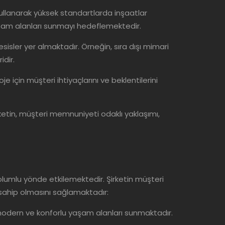
kullanarak yüksek standartlarda inşaatlar
aşam alanları sunmayı hedeflemektedir.
 tesisler yer almaktadır. Örneğin, sıra dışı mimari
idir.
e için müşteri ihtiyaçlarını ve beklentilerini
rketin, müşteri memnuniyeti odaklı yaklaşımı,
 olumlu yönde etkilemektedir. Şirketin müşteri
sahip olmasını sağlamaktadır:
ne modern ve konforlu yaşam alanları sunmaktadır.