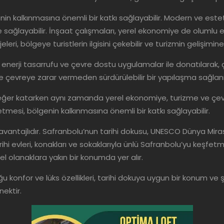
in kalkınmasına önemli bir katkı sağlayabilir. Modern ve este
ğlayabilir. İnşaat çalışmaları, yerel ekonomiye de olumlu etkil
jeleri, bölgeye turistlerin ilgisini çekebilir ve turizmin gelişimin
r, enerji tasarrufu ve çevre dostu uygulamalar ile donatılarak
ve çevreye zarar vermeden sürdürülebilir bir yapılaşma sağlanı
eğer katarken aynı zamanda yerel ekonomiye, turizme ve çevrey
tmesi, bölgenin kalkınmasına önemli bir katkı sağlayabilir.
ntajlıdır. Safranbolu’nun tarihi dokusu, UNESCO Dünya Miras
ihi evleri, konakları ve sokaklarıyla ünlü Safranbolu’yu keşfet
el olanaklara yakın bir konumda yer alır.
onfor ve lüks özellikleri, tarihi dokuya uygun bir konum ve 
ektir.