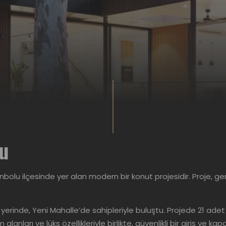
lu
olu ilçesinde yer alan modern bir konut projesidir. Proje, geni
i yerinde, Yeni Mahalle’de sahipleriyle buluştu. Projede 21 ad
nları ve lüks özellikleriyle birlikte, güvenlikli bir giriş ve ka